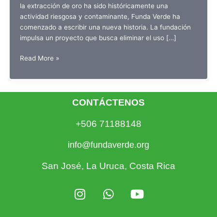
la extracción de oro ha sido históricamente una
actividad riesgosa y contaminante, Funda Verde ha
comenzado a escribir una nueva historia. La fundación
impulsa un proyecto que busca eliminar el uso […]
Minería
Read More »
sin
veneno:
oro
limpio
CONTÁCTENOS
y
oportunidades
+506 71188148
en
Abangares
info@fundaverde.org
San José, La Uruca, Costa Rica
I
W
Y
n
h
o
s
a
u