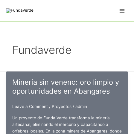
Skip
Main
to
Men
content
Fundaverde
Minería sin veneno: oro limpio y
oportunidades en Abangares
Leave a Comment
/
Proyectos
/
admin
Un proyecto de Funda Verde transforma la minería
artesanal, eliminando el mercurio y capacitando a
orfebres locales. En la zona minera de Abangares, donde